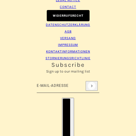
LEGAL NOTICE
CONTACT
WIDERRUFSRECHT
DATENSCHUTZERKLÄRUNG
AGB
VERSAND
IMPRESSUM
KONTAKTINFORMATIONEN
STORNIERUNGSRICHTLINIE
Subscribe
Sign up to our mailing list
E-Mail-Adresse
Diese Website ist durch hCaptcha geschützt und es 
Länderauswahl