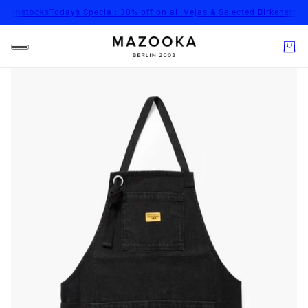
rkenstocks
Todays Special: 30% off on all Vejas & Selected Birkenstocks