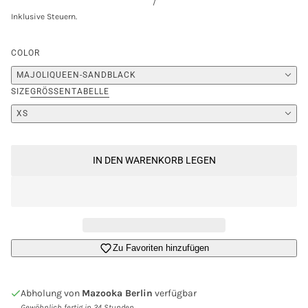
/
Inklusive Steuern.
COLOR
MAJOLIQUEEN-SANDBLACK
SIZE
GRÖSSENTABELLE
XS
IN DEN WARENKORB LEGEN
Anmeldung erforderlich
Zu Favoriten hinzufügen
Melden Sie sich bei Ihrem Konto an, um Produkte zu
Ihrer Wunschliste hinzuzufügen und Ihre zuvor
Abholung von
Mazooka Berlin
verfügbar
gespeicherten Artikel anzuzeigen.
Gewöhnlich fertig in 24 Stunden