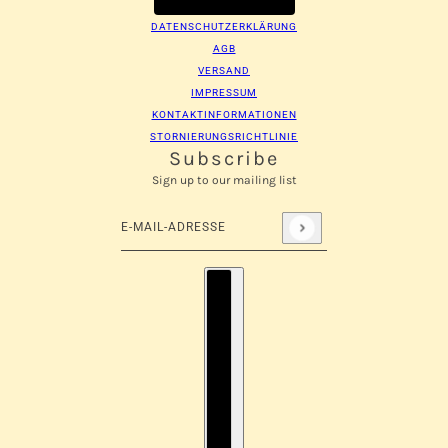
DATENSCHUTZERKLÄRUNG
AGB
VERSAND
IMPRESSUM
KONTAKTINFORMATIONEN
STORNIERUNGSRICHTLINIE
Subscribe
Sign up to our mailing list
E-Mail-Adresse
Diese Website ist durch hCaptcha geschützt und es 
Länderauswahl