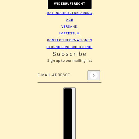
WIDERRUFSRECHT
DATENSCHUTZERKLÄRUNG
AGB
VERSAND
IMPRESSUM
KONTAKTINFORMATIONEN
STORNIERUNGSRICHTLINIE
Subscribe
Sign up to our mailing list
E-Mail-Adresse
Diese Website ist durch hCaptcha geschützt und es 
Länderauswahl