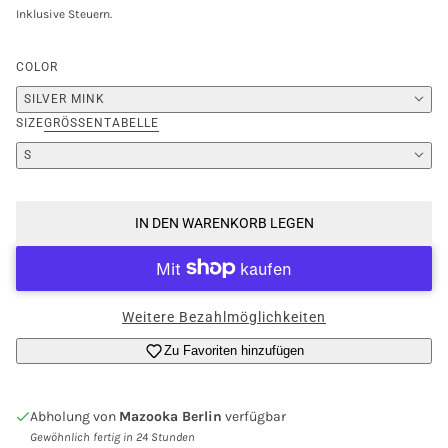
Inklusive Steuern.
COLOR
SILVER MINK
SIZE
GRÖSSENTABELLE
S
IN DEN WARENKORB LEGEN
Weitere Bezahlmöglichkeiten
Zu Favoriten hinzufügen
Anmeldung erforderlich
Melden Sie sich bei Ihrem Konto an, um Produkte zu
Abholung von
Mazooka Berlin
verfügbar
Ihrer Wunschliste hinzuzufügen und Ihre zuvor
Gewöhnlich fertig in 24 Stunden
gespeicherten Artikel anzuzeigen.