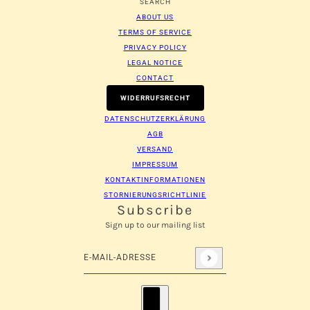
SEARCH
ABOUT US
TERMS OF SERVICE
PRIVACY POLICY
LEGAL NOTICE
CONTACT
WIDERRUFSRECHT
DATENSCHUTZERKLÄRUNG
AGB
VERSAND
IMPRESSUM
KONTAKTINFORMATIONEN
STORNIERUNGSRICHTLINIE
Subscribe
Sign up to our mailing list
E-Mail-Adresse
Diese Website ist durch hCaptcha geschützt und es 
Länderauswahl