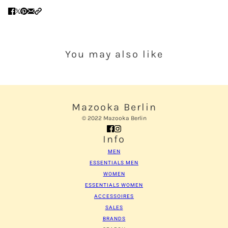
Melden Sie sich bei Ihrem Konto an, um Produkte zu
Ihrer Wunschliste hinzuzufügen und Ihre zuvor
gespeicherten Artikel anzuzeigen.
Login
You may also like
Mazooka Berlin
© 2022 Mazooka Berlin
Info
MEN
ESSENTIALS MEN
WOMEN
ESSENTIALS WOMEN
ACCESSOIRES
SALES
BRANDS