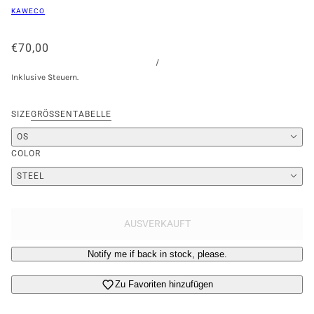
KAWECO
€70,00
/
Inklusive Steuern.
SIZE
GRÖSSENTABELLE
OS
COLOR
STEEL
AUSVERKAUFT
Notify me if back in stock, please.
Zu Favoriten hinzufügen