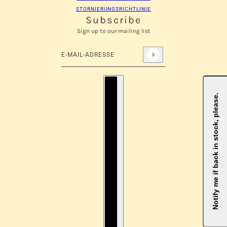
STORNIERUNGSRICHTLINIE
Subscribe
Sign up to our mailing list
E-Mail-Adresse
Diese Website ist durch hCaptcha geschützt und es 
Länderauswahl
Notify me if back in stock, please.