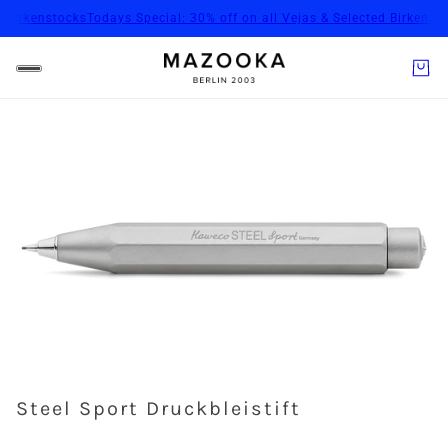
 Birkenstocks
Todays Special: 30% off on all Vejas & Selected Birkensto
Steel Sport Druckbleistift