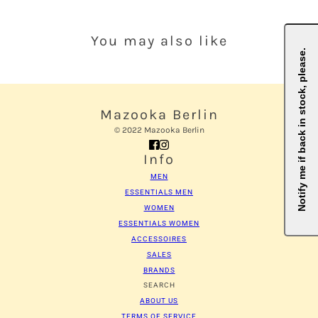
You may also like
Notify me if back in stock, please.
Mazooka Berlin
© 2022 Mazooka Berlin
Info
MEN
ESSENTIALS MEN
WOMEN
ESSENTIALS WOMEN
ACCESSOIRES
SALES
BRANDS
Anmeldung erforderlich
SEARCH
ABOUT US
Melden Sie sich bei Ihrem Konto an, um Produkte zu
TERMS OF SERVICE