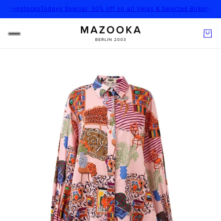
rkenstocks
Todays Special: 30% off on all Vejas & Selected Birkenstocks