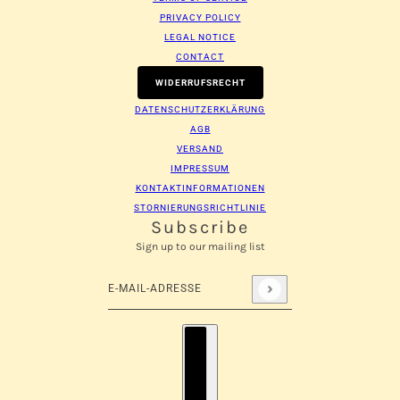
Ihrer Wunschliste hinzuzufügen und Ihre zuvor
PRIVACY POLICY
gespeicherten Artikel anzuzeigen.
LEGAL NOTICE
Login
CONTACT
WIDERRUFSRECHT
DATENSCHUTZERKLÄRUNG
AGB
VERSAND
IMPRESSUM
KONTAKTINFORMATIONEN
STORNIERUNGSRICHTLINIE
Subscribe
Sign up to our mailing list
E-Mail-Adresse
Diese Website ist durch hCaptcha geschützt und es 
Länderauswahl