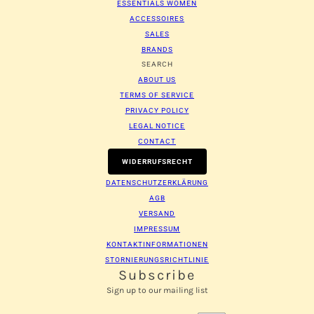
ESSENTIALS WOMEN
Anmeldung erforderlich
ACCESSOIRES
SALES
Melden Sie sich bei Ihrem Konto an, um Produkte zu
BRANDS
Ihrer Wunschliste hinzuzufügen und Ihre zuvor
SEARCH
gespeicherten Artikel anzuzeigen.
ABOUT US
Login
TERMS OF SERVICE
PRIVACY POLICY
LEGAL NOTICE
CONTACT
WIDERRUFSRECHT
DATENSCHUTZERKLÄRUNG
AGB
VERSAND
IMPRESSUM
KONTAKTINFORMATIONEN
STORNIERUNGSRICHTLINIE
Subscribe
Sign up to our mailing list