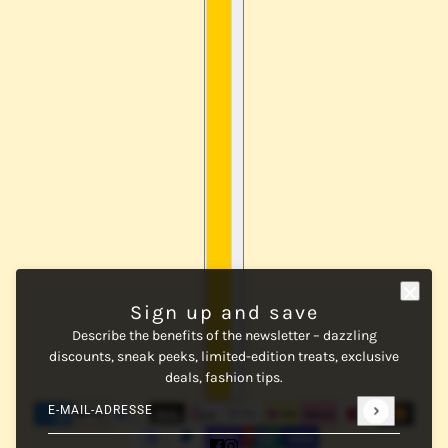
Sign up and save
Describe the benefits of the newsletter – dazzling
discounts, sneak peeks, limited-edition treats, exclusive
deals, fashion tips.
E-Mail-Adresse
Diese Website ist durch hCaptcha geschützt und es gelten die
al