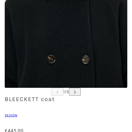
BLEECKETT coat
SESSÙN
€445,00